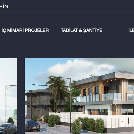
HİN
İÇ MİMARİ PROJELER
TADİLAT & ŞANTİYE
İL