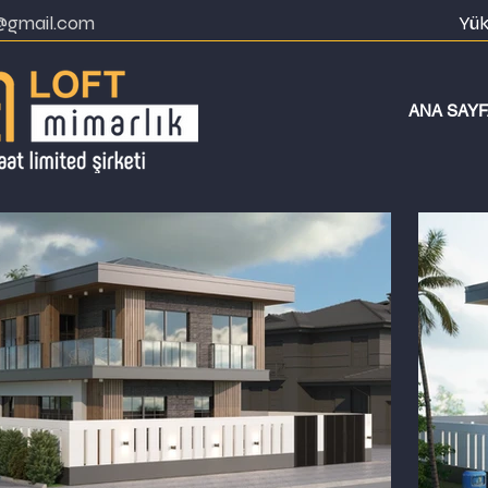
k@gmail.com
Yü
ANA SAYF